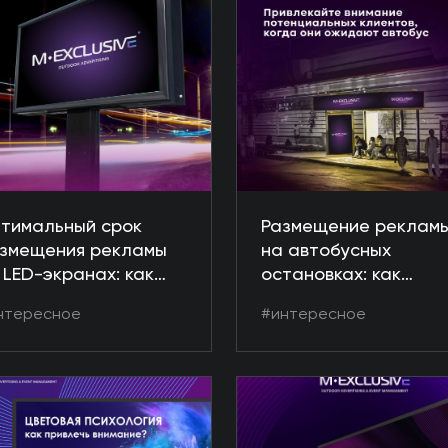
тимальный срок
Размещение реклам
змещения рекламы
на автобусных
 LED-экранах: как
остановках: как
биться
привлечь внимание
нтересное
#интересное
ксимального
аудитории
фекта