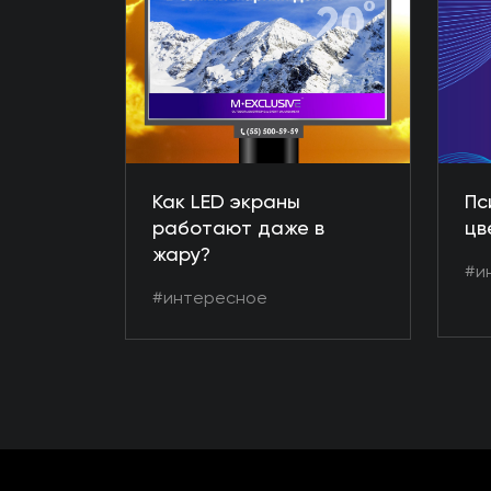
Как LED экраны
Пс
работают даже в
цв
жару?
#и
#интересное