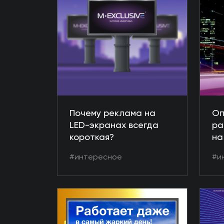
Почему реклама на
Оп
LED-экранах всегда
ра
короткая?
на
до
#интересное
#и
ма
эф