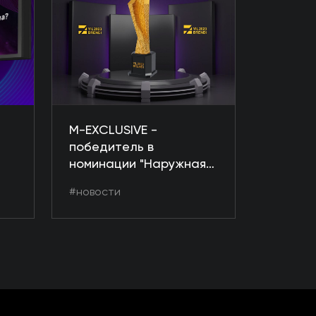
M-EXCLUSIVE -
победитель в
номинации "Наружная
реклама" премии
#новости
"Бренд года - 2023"